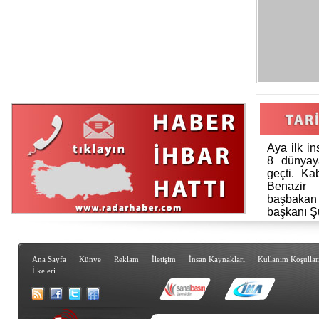
Aya ilk in
8 dünyay
geçti. Ka
Benazir 
başbaka
başkanı Ş
Ana Sayfa
Künye
Reklam
İletişim
İnsan Kaynakları
Kullanım Koşullar
İlkeleri