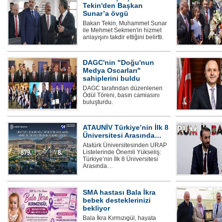
Tekin'den Başkan
Sunar’a övgü
Bakan Tekin, Muhammet Sunar
ile Mehmet Sekmen'in hizmet
anlayışını takdir ettiğini belirtti.
DAGC'nin "Doğu'nun
Medya Oscarları"
sahiplerini buldu
DAGC tarafından düzenlenen
Ödül Töreni, basın camiasını
buluşturdu.
ATAUNİV Türkiye’nin İlk 8
Üniversitesi Arasında…
Atatürk Üniversitesinden URAP
Listelerinde Önemli Yükseliş:
Türkiye’nin İlk 8 Üniversitesi
Arasında…
SMA hastası Bala İkra
bebek desteklerinizi
bekliyor
Bala İkra Kırmızıgül, hayata