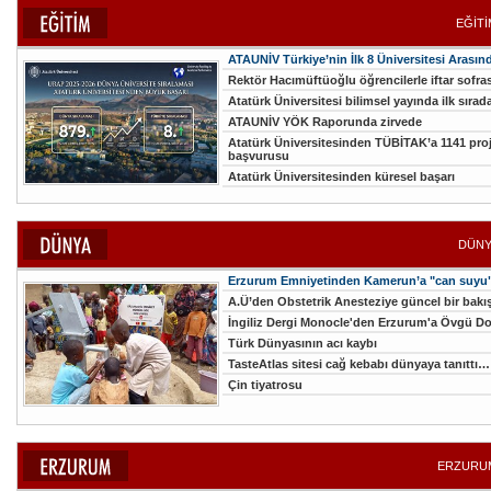
EĞİTİ
ATAUNİV Türkiye’nin İlk 8 Üniversitesi Arası
Rektör Hacımüftüoğlu öğrencilerle iftar sofra
Atatürk Üniversitesi bilimsel yayında ilk sırad
ATAUNİV YÖK Raporunda zirvede
Atatürk Üniversitesinden TÜBİTAK’a 1141 pro
başvurusu
Atatürk Üniversitesinden küresel başarı
DÜNYA
Erzurum Emniyetinden Kamerun’a "can suyu
A.Ü’den Obstetrik Anesteziye güncel bir bakı
İngiliz Dergi Monocle'den Erzurum'a Övgü Do
Türk Dünyasının acı kaybı
TasteAtlas sitesi cağ kebabı dünyaya tanıttı…
Çin tiyatrosu
ERZURUM