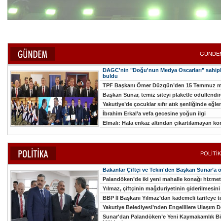
GÜNDEM
DAGC'nin "Doğu'nun Medya Oscarları" sahipl
buldu
TPF Başkanı Ömer Düzgün’den 15 Temmuz m
Başkan Sunar, temiz siteyi plaketle ödüllendird
Yakutiye’de çocuklar sıfır atık şenliğinde eğle
İbrahim Erkal’a vefa gecesine yoğun ilgi
Elmalı: Hala enkaz altından çıkartılamayan ko
POLİTİK
Bakanlar Çiftçi ve Tekin'den Başkan Sunar’a 
Palandöken’de iki yeni mahalle konağı hizmete
Yılmaz, çiftçinin mağduriyetinin giderilmesini
BBP İl Başkanı Yılmaz’dan kademeli tarifeye t
Yakutiye Belediyesi’nden Engellilere Ulaşım D
Sunar'dan Palandöken’e Yeni Kaymakamlık Bi