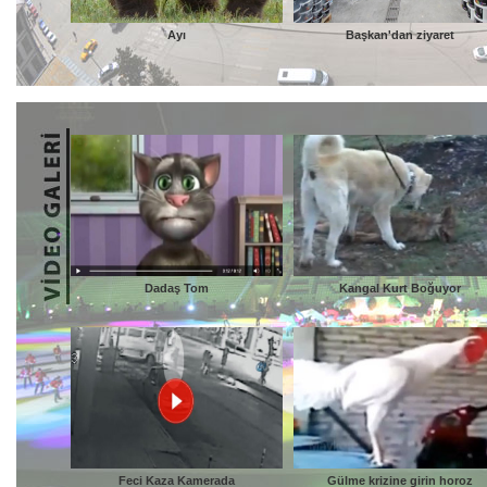
Ayı
Başkan'dan ziyaret
Dadaş Tom
Kangal Kurt Boğuyor
Feci Kaza Kamerada
Gülme krizine girin horoz