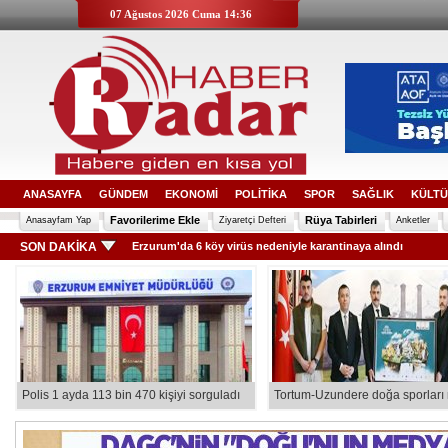
07 Ağustos 2026 Cuma 14:36
ANASAYFA
GÜNDEM
EKONOMİ
POLİTİKA
SPOR
SAĞLIK
KÜLTÜ
Favorilerime Ekle
Rüya Tabirleri
Anasayfam Yap
Ziyaretçi Defteri
Anketler
SON DAKİKA
Erzurum'a şehit ateşi düştü
Polis 1 ayda 113 bin 470 kişiyi sorguladı
Tortum-Uzundere doğa sporları