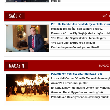
Müjdesi
SAĞLI
Prof. Dr. Habib Bilen açıkladı: Şeker kalbi vur
Müezzin Topaloğlu, son ezanını okudu...
Erzurum Ağız ve Diş Sağlığı Merkezi göz dol
'Pro Care Life' Sağlık Merkezi hizmete girdi
'Pro Care Life' Erzurum'da açılıyor
Kurban bayramı öncesi şap tehlikesi!
MAGAZİN
Palandöken yeni sezona "merhaba" dedi
Lucca Nail Center Güzellik Merkezi hizmete gi
Ankara'da Erzurumlu günler
En fazla kadayıf dolmasını yemek için yarıştıla
Gazeteci Recai Uygur’un en mutlu günü
Palandöken Belediyesi’nden çevrimiçi musiki