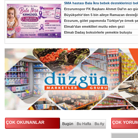
SMA hastası Bala İkra bebek desteklerinizi bek
Erzurumspor FK Başkanı Ahmet Dal’ın acı g
Büyükşehir'den 5 bin aileye Ramazan desteği
Erzurum, gölet yapımında Türkiye’ye örnek şeh
Elmalı’dan emeklileri mutlu eden gezi
Elmalı Dadaş boksörlerle yemekte buluştu
ÇOK OKUNANLAR
ÇOK YORU
Bugün
Bu Hafta
Bu Ay