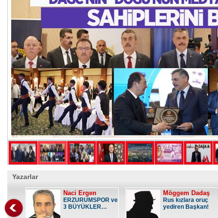
Yazarlar
Naci Ergen
Möggem Dadaş
ERZURUMSPOR ve
Rus kızlara oruç
3 BÜYÜKLER…
yediren Başkan!